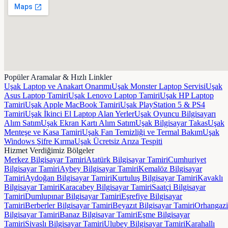
Popüler Aramalar & Hızlı Linkler
Uşak Laptop ve Anakart Onarımı
Uşak Monster Laptop Servisi
Uşak
Asus Laptop Tamiri
Uşak Lenovo Laptop Tamiri
Uşak HP Laptop
Tamiri
Uşak Apple MacBook Tamiri
Uşak PlayStation 5 & PS4
Tamiri
Uşak İkinci El Laptop Alan Yerler
Uşak Oyuncu Bilgisayarı
Alım Satım
Uşak Ekran Kartı Alım Satım
Uşak Bilgisayar Takas
Uşak
Menteşe ve Kasa Tamiri
Uşak Fan Temizliği ve Termal Bakım
Uşak
Windows Şifre Kırma
Uşak Ücretsiz Arıza Tespiti
Hizmet Verdiğimiz Bölgeler
Merkez
Bilgisayar Tamiri
Atatürk
Bilgisayar Tamiri
Cumhuriyet
Bilgisayar Tamiri
Aybey
Bilgisayar Tamiri
Kemalöz
Bilgisayar
Tamiri
Aydoğan
Bilgisayar Tamiri
Kurtuluş
Bilgisayar Tamiri
Kavaklı
Bilgisayar Tamiri
Karacabey
Bilgisayar Tamiri
Saatçi
Bilgisayar
Tamiri
Dumlupınar
Bilgisayar Tamiri
Eşrefiye
Bilgisayar
Tamiri
Berberler
Bilgisayar Tamiri
Beyazıt
Bilgisayar Tamiri
Orhangazi
Bilgisayar Tamiri
Banaz
Bilgisayar Tamiri
Eşme
Bilgisayar
Tamiri
Sivaslı
Bilgisayar Tamiri
Ulubey
Bilgisayar Tamiri
Karahallı