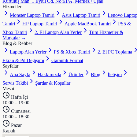
Kurtuluş Mah. 1 Eylül Cd. No:61/A, Merkez / Uşak
Hizmetler
Monster Laptop Tamiri
Asus Laptop Tamiri
Lenovo Lapto
Tamiri
HP Laptop Tamiri
Apple MacBook Tamiri
PS5 &
Xbox Tamiri
2. El Laptop Alan Yerler
Tüm Hizmetler &
Markalar →
Blog & Rehber
Laptop Alan Yerler
PS & Xbox Tamiri
2. El PC Toplama
Ekran & Pil Değişimi
Garantili Format
Sayfalar
Ana Sayfa
Hakkımızda
Ürünler
Blog
İletişim
Servis Takibi
Şartlar & Koşullar
Mesai
Hafta İçi
10:00 – 19:00
Cumartesi
10:00 – 18:30
Pazar
Kapalı