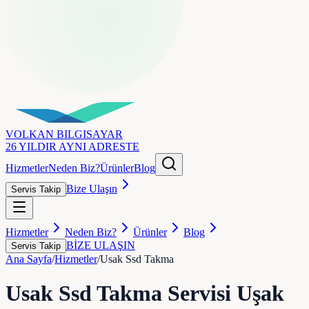
VOLKAN
BILGISAYAR
26 YILDIR AYNI ADRESTE
Hizmetler
Neden Biz?
Ürünler
Blog
Bize Ulaşın
Servis Takip
Hizmetler
Neden Biz?
Ürünler
Blog
BİZE ULAŞIN
Servis Takip
Ana Sayfa
/
Hizmetler
/
Usak Ssd Takma
Usak Ssd Takma
Servisi Uşak