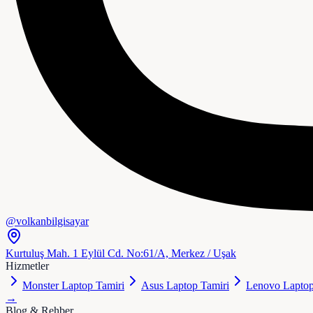
@volkanbilgisayar
Kurtuluş Mah. 1 Eylül Cd. No:61/A, Merkez / Uşak
Hizmetler
Monster Laptop Tamiri
Asus Laptop Tamiri
Lenovo Laptop
→
Blog & Rehber