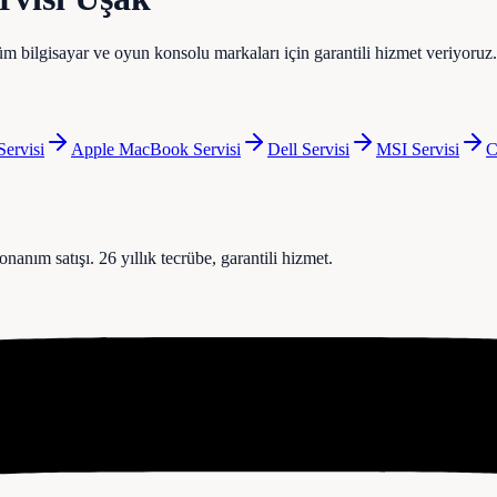
m bilgisayar ve oyun konsolu markaları için garantili hizmet veriyoruz.
ervisi
Apple MacBook
Servisi
Dell
Servisi
MSI
Servisi
C
anım satışı. 26 yıllık tecrübe, garantili hizmet.