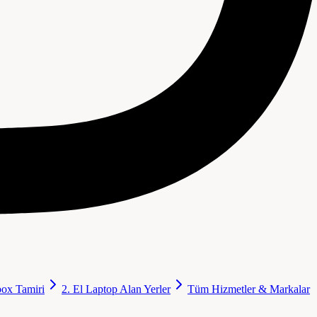
ox Tamiri
2. El Laptop Alan Yerler
Tüm Hizmetler & Markalar