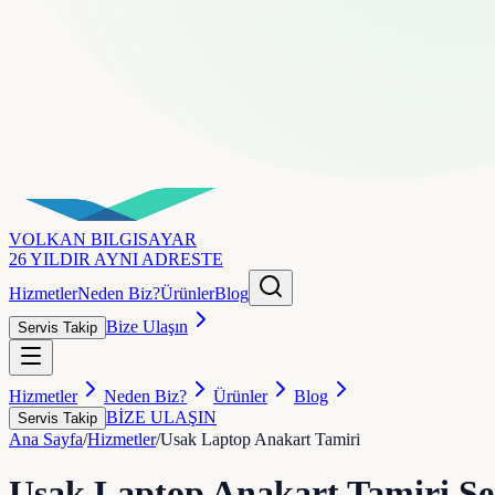
VOLKAN
BILGISAYAR
26 YILDIR AYNI ADRESTE
Hizmetler
Neden Biz?
Ürünler
Blog
Bize Ulaşın
Servis Takip
Hizmetler
Neden Biz?
Ürünler
Blog
BİZE ULAŞIN
Servis Takip
Ana Sayfa
/
Hizmetler
/
Usak Laptop Anakart Tamiri
Usak Laptop Anakart Tamiri
Se