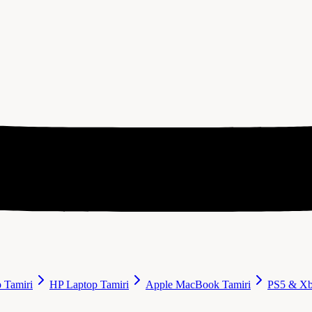
 Tamiri
HP Laptop Tamiri
Apple MacBook Tamiri
PS5 & Xb