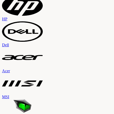
HP
Dell
Acer
MSI