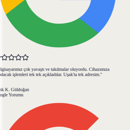
gisayarımız çok yavaştı ve takılmalar oluyordu. Cihazımıza
lacak işlemleri tek tek açıkladılar. Uşak'ta tek adresim.
"
k K. Güldoğan
gle Yorumu