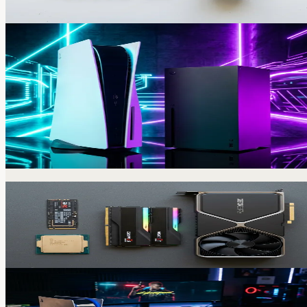
İncele
Konsol Tamiri
PlayStation & Xbox Tamiri
PlayStation 4, PlayStation 5 ve Xbox konsollarınızda HDMI
soket tamiri, fan temizliği, termal macun yenileme ve
controller drift onarımı.
Hemen Başla
Donanım & Parça Satışı
RAM modülleri, SSD diskler, ekran kartları, işlemciler, lapto
yedek parçaları ve aksesuarlar.
İncele
Alım Satım