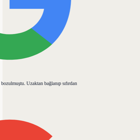
z bozulmuştu. Uzaktan bağlanıp sıfırdan
"