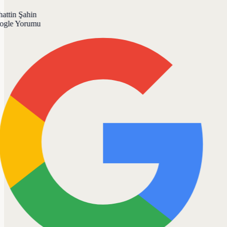
ttin Şahin
gle Yorumu