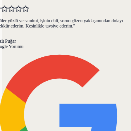
er yüzlü ve samimi, işinin ehli, sorun çözen yaklaşımından dolayı
kkür ederim. Kesinlikle tavsiye ederim.
"
lı Puğar
gle Yorumu