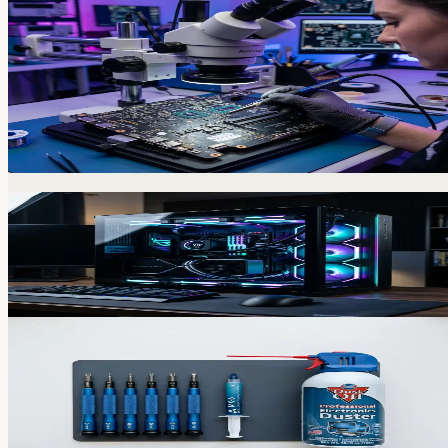
Asus, Lenovo, HP, Dell, Acer, MSI ve diğer tüm markalarda
anakart seviyesinde müdahale, ekran değişimi ve sıvı temas
onarımı.
İncele
Masaüstü Bilgisayar
İster hayalinizdeki oyun bilgisayarını sıfırdan toplayalım,
ister mevcut sisteminizi yükseltelim.
İncele
Periyodik Bakım
Bilgisayar, laptop, PlayStation ve Xbox bakımlarınızı özenle
yapıyoruz.