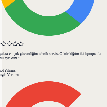
k'ta en çok güvendiğim teknik servis. Götürdüğüm iki laptopta da
u ayrıldım.
"
ol Yılmaz
gle Yorumu