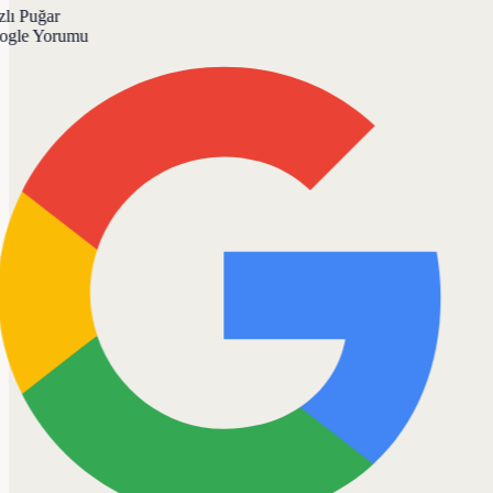
lı Puğar
gle Yorumu