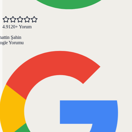
4.9
120+ Yorum
ttin Şahin
gle Yorumu