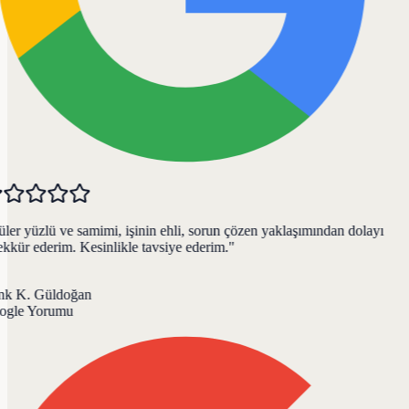
er yüzlü ve samimi, işinin ehli, sorun çözen yaklaşımından dolayı
kkür ederim. Kesinlikle tavsiye ederim.
"
k K. Güldoğan
gle Yorumu