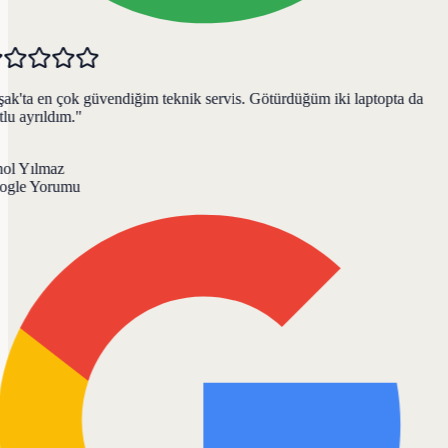
k'ta en çok güvendiğim teknik servis. Götürdüğüm iki laptopta da
u ayrıldım.
"
ol Yılmaz
gle Yorumu