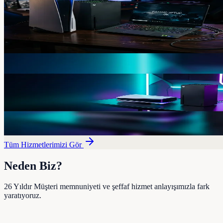
2. El Bilgisayar Alım Satım
Sıfır ayarında, test edilmiş ikinci el masaüstü, laptop
bilgisayarlar.
İncele
Konsol
2. El PlayStation & Xbox Alım Satım
Bakımları yapılmış, sorunsuz çalışan garantili ikinci el
PlayStation ve Xbox oyun konsolları.
İncele
Tüm Hizmetlerimizi Gör
Neden Biz?
26 Yıldır Müşteri memnuniyeti ve şeffaf hizmet anlayışımızla fark
yaratıyoruz.