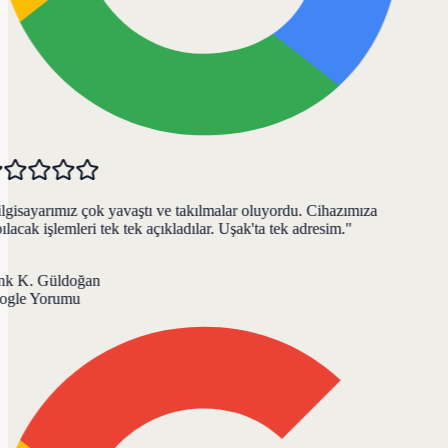
gisayarımız çok yavaştı ve takılmalar oluyordu. Cihazımıza
lacak işlemleri tek tek açıkladılar. Uşak'ta tek adresim.
"
k K. Güldoğan
gle Yorumu