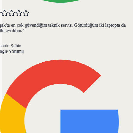
k'ta en çok güvendiğim teknik servis. Götürdüğüm iki laptopta da
u ayrıldım.
"
ttin Şahin
gle Yorumu