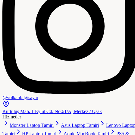
@volkanbilgisayar
Kurtuluş Mah. 1 Eylül Cd. No:61/A, Merkez / Uşak
Hizmetler
Monster Laptop Tamiri
Asus Laptop Tamiri
Lenovo Lapto
Tamiri
HP Laptop Tamiri
Apple MacBook Tamiri
PS5 &