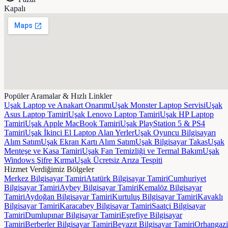
Kapalı
Popüler Aramalar & Hızlı Linkler
Uşak Laptop ve Anakart Onarımı
Uşak Monster Laptop Servisi
Uşak
Asus Laptop Tamiri
Uşak Lenovo Laptop Tamiri
Uşak HP Laptop
Tamiri
Uşak Apple MacBook Tamiri
Uşak PlayStation 5 & PS4
Tamiri
Uşak İkinci El Laptop Alan Yerler
Uşak Oyuncu Bilgisayarı
Alım Satım
Uşak Ekran Kartı Alım Satım
Uşak Bilgisayar Takas
Uşak
Menteşe ve Kasa Tamiri
Uşak Fan Temizliği ve Termal Bakım
Uşak
Windows Şifre Kırma
Uşak Ücretsiz Arıza Tespiti
Hizmet Verdiğimiz Bölgeler
Merkez
Bilgisayar Tamiri
Atatürk
Bilgisayar Tamiri
Cumhuriyet
Bilgisayar Tamiri
Aybey
Bilgisayar Tamiri
Kemalöz
Bilgisayar
Tamiri
Aydoğan
Bilgisayar Tamiri
Kurtuluş
Bilgisayar Tamiri
Kavaklı
Bilgisayar Tamiri
Karacabey
Bilgisayar Tamiri
Saatçi
Bilgisayar
Tamiri
Dumlupınar
Bilgisayar Tamiri
Eşrefiye
Bilgisayar
Tamiri
Berberler
Bilgisayar Tamiri
Beyazıt
Bilgisayar Tamiri
Orhangazi