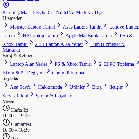
Kurtuluş Mah. 1 Eylül Cd. No:61/A, Merkez / Uşak
Hizmetler
Monster Laptop Tamiri
Asus Laptop Tamiri
Lenovo Lapto
Tamiri
HP Laptop Tamiri
Apple MacBook Tamiri
PS5 &
Xbox Tamiri
2. El Laptop Alan Yerler
Tüm Hizmetler &
Markalar →
Blog & Rehber
Laptop Alan Yerler
PS & Xbox Tamiri
2. El PC Toplama
Ekran & Pil Değişimi
Garantili Format
Sayfalar
Ana Sayfa
Hakkımızda
Ürünler
Blog
İletişim
Servis Takibi
Şartlar & Koşullar
Mesai
Hafta İçi
10:00 – 19:00
Cumartesi
10:00 – 18:30
Pazar