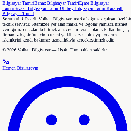
Bilgisayar Tamiri
Banaz
Bilgisayar Tamiri
Eşme
Bilgisayar
Tamiri
Sivaslı
Bilgisayar Tamiri
Ulubey
Bilgisayar Tamiri
Karahallı
Bilgisayar Tamiri
Sorumluluk Reddi:
Volkan Bilgisayar, marka bağımsız çalışan özel bi
teknik servistir. Sitemizde yer alan marka ve logolar yalnızca hizmet
verdiğimiz cihazları belirtmek amacıyla referans olarak kullanılmıştır;
firmamız hiçbir üreticinin resmi yetkili servisi olmayıp, onarım
işlemlerini kendi bağımsız uzmanlığıyla gerçekleştirmektedir.
©
2026
Volkan Bilgisayar — Uşak. Tüm hakları saklıdır.
Hemen Bizi Arayın