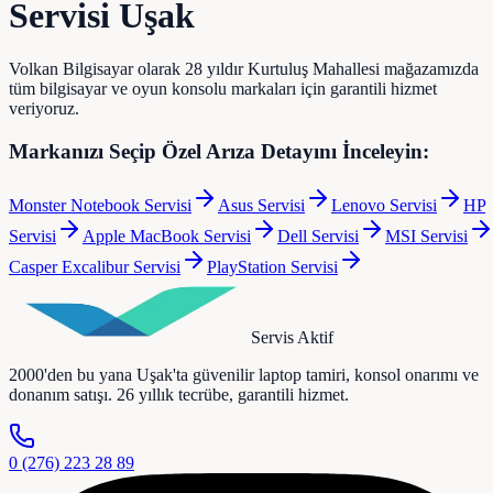
Servisi Uşak
Volkan Bilgisayar olarak 28 yıldır Kurtuluş Mahallesi mağazamızda
tüm bilgisayar ve oyun konsolu markaları için garantili hizmet
veriyoruz.
Markanızı Seçip Özel Arıza Detayını İnceleyin:
Monster Notebook
Servisi
Asus
Servisi
Lenovo
Servisi
HP
Servisi
Apple MacBook
Servisi
Dell
Servisi
MSI
Servisi
Casper Excalibur
Servisi
PlayStation
Servisi
Servis Aktif
2000'den bu yana Uşak'ta güvenilir laptop tamiri, konsol onarımı ve
donanım satışı. 26 yıllık tecrübe, garantili hizmet.
0 (276) 223 28 89