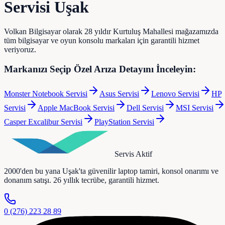
Servisi Uşak
Volkan Bilgisayar olarak 28 yıldır Kurtuluş Mahallesi mağazamızda
tüm bilgisayar ve oyun konsolu markaları için garantili hizmet
veriyoruz.
Markanızı Seçip Özel Arıza Detayını İnceleyin:
Monster Notebook
Servisi
Asus
Servisi
Lenovo
Servisi
HP
Servisi
Apple MacBook
Servisi
Dell
Servisi
MSI
Servisi
Casper Excalibur
Servisi
PlayStation
Servisi
Servis Aktif
2000'den bu yana Uşak'ta güvenilir laptop tamiri, konsol onarımı ve
donanım satışı. 26 yıllık tecrübe, garantili hizmet.
0 (276) 223 28 89