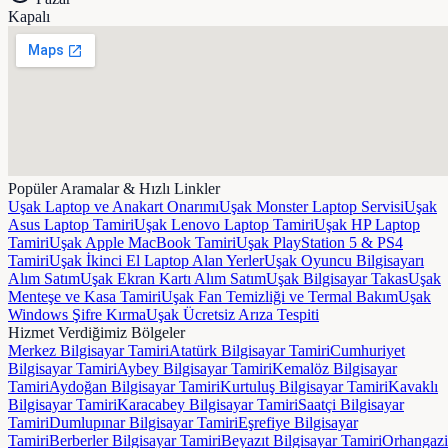
Kapalı
Popüler Aramalar & Hızlı Linkler
Uşak Laptop ve Anakart Onarımı
Uşak Monster Laptop Servisi
Uşak
Asus Laptop Tamiri
Uşak Lenovo Laptop Tamiri
Uşak HP Laptop
Tamiri
Uşak Apple MacBook Tamiri
Uşak PlayStation 5 & PS4
Tamiri
Uşak İkinci El Laptop Alan Yerler
Uşak Oyuncu Bilgisayarı
Alım Satım
Uşak Ekran Kartı Alım Satım
Uşak Bilgisayar Takas
Uşak
Menteşe ve Kasa Tamiri
Uşak Fan Temizliği ve Termal Bakım
Uşak
Windows Şifre Kırma
Uşak Ücretsiz Arıza Tespiti
Hizmet Verdiğimiz Bölgeler
Merkez
Bilgisayar Tamiri
Atatürk
Bilgisayar Tamiri
Cumhuriyet
Bilgisayar Tamiri
Aybey
Bilgisayar Tamiri
Kemalöz
Bilgisayar
Tamiri
Aydoğan
Bilgisayar Tamiri
Kurtuluş
Bilgisayar Tamiri
Kavaklı
Bilgisayar Tamiri
Karacabey
Bilgisayar Tamiri
Saatçi
Bilgisayar
Tamiri
Dumlupınar
Bilgisayar Tamiri
Eşrefiye
Bilgisayar
Tamiri
Berberler
Bilgisayar Tamiri
Beyazıt
Bilgisayar Tamiri
Orhangazi