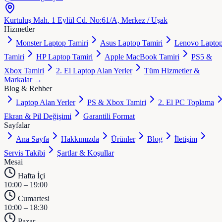
Kurtuluş Mah. 1 Eylül Cd. No:61/A, Merkez / Uşak
Hizmetler
Monster Laptop Tamiri
Asus Laptop Tamiri
Lenovo Lapto
Tamiri
HP Laptop Tamiri
Apple MacBook Tamiri
PS5 &
Xbox Tamiri
2. El Laptop Alan Yerler
Tüm Hizmetler &
Markalar →
Blog & Rehber
Laptop Alan Yerler
PS & Xbox Tamiri
2. El PC Toplama
Ekran & Pil Değişimi
Garantili Format
Sayfalar
Ana Sayfa
Hakkımızda
Ürünler
Blog
İletişim
Servis Takibi
Şartlar & Koşullar
Mesai
Hafta İçi
10:00 – 19:00
Cumartesi
10:00 – 18:30
Pazar