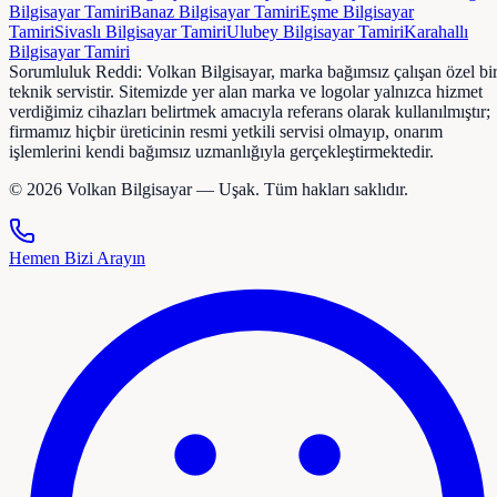
Bilgisayar Tamiri
Banaz
Bilgisayar Tamiri
Eşme
Bilgisayar
Tamiri
Sivaslı
Bilgisayar Tamiri
Ulubey
Bilgisayar Tamiri
Karahallı
Bilgisayar Tamiri
Sorumluluk Reddi:
Volkan Bilgisayar, marka bağımsız çalışan özel bi
teknik servistir. Sitemizde yer alan marka ve logolar yalnızca hizmet
verdiğimiz cihazları belirtmek amacıyla referans olarak kullanılmıştır;
firmamız hiçbir üreticinin resmi yetkili servisi olmayıp, onarım
işlemlerini kendi bağımsız uzmanlığıyla gerçekleştirmektedir.
©
2026
Volkan Bilgisayar — Uşak. Tüm hakları saklıdır.
Hemen Bizi Arayın