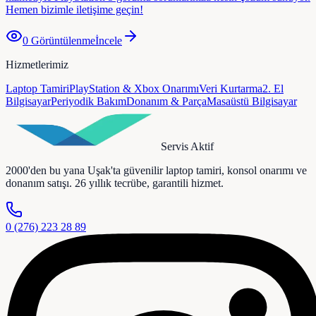
Hemen bizimle iletişime geçin!
0
Görüntülenme
İncele
Hizmetlerimiz
Laptop Tamiri
PlayStation & Xbox Onarımı
Veri Kurtarma
2. El
Bilgisayar
Periyodik Bakım
Donanım & Parça
Masaüstü Bilgisayar
Servis Aktif
2000'den bu yana Uşak'ta güvenilir laptop tamiri, konsol onarımı ve
donanım satışı. 26 yıllık tecrübe, garantili hizmet.
0 (276) 223 28 89