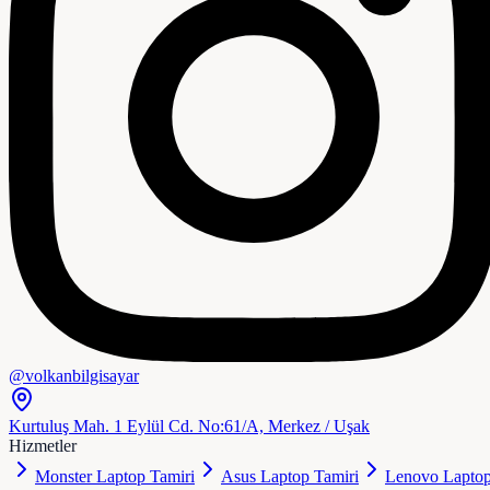
@volkanbilgisayar
Kurtuluş Mah. 1 Eylül Cd. No:61/A, Merkez / Uşak
Hizmetler
Monster Laptop Tamiri
Asus Laptop Tamiri
Lenovo Lapto