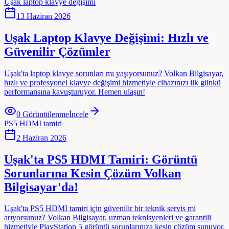
Uşak laptop klavye değişimi
13 Haziran 2026
Uşak Laptop Klavye Değişimi: Hızlı ve
Güvenilir Çözümler
Uşak'ta laptop klavye sorunları mı yaşıyorsunuz? Volkan Bilgisayar,
hızlı ve profesyonel klavye değişimi hizmetiyle cihazınızı ilk günkü
performansına kavuşturuyor. Hemen ulaşın!
0
Görüntülenme
İncele
PS5 HDMI tamiri
2 Haziran 2026
Uşak'ta PS5 HDMI Tamiri: Görüntü
Sorunlarına Kesin Çözüm Volkan
Bilgisayar'da!
Uşak'ta PS5 HDMI tamiri için güvenilir bir teknik servis mi
arıyorsunuz? Volkan Bilgisayar, uzman teknisyenleri ve garantili
hizmetiyle PlayStation 5 görüntü sorunlarınıza kesin çözüm sunuyor.