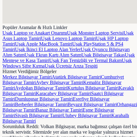
Popüler Aramalar & Hızlı Linkler
Uşak Laptop ve Anakart Onarımı
Uşak Monster Laptop Servisi
Uşak
Asus Laptop Tamiri
Uşak Lenovo Laptop Tamiri
Uşak HP Laptop
Tamiri
Uşak Apple MacBook Tamiri
Uşak PlayStation 5 & PS4
Tamiri
Uşak İkinci El Laptop Alan Yerler
Uşak Oyuncu Bilgisayarı
Alım Satım
Uşak Ekran Kartı Alım Satım
Uşak Bilgisayar Takas
Uşak
Menteşe ve Kasa Tamiri
Uşak Fan Temizliği ve Termal Bakım
Uşak
Windows Şifre Kırma
Uşak Ücretsiz Arıza Tespiti
Hizmet Verdiğimiz Bölgeler
Merkez
Bilgisayar Tamiri
Atatürk
Bilgisayar Tamiri
Cumhuriyet
Bilgisayar Tamiri
Aybey
Bilgisayar Tamiri
Kemalöz
Bilgisayar
Tamiri
Aydoğan
Bilgisayar Tamiri
Kurtuluş
Bilgisayar Tamiri
Kavaklı
Bilgisayar Tamiri
Karacabey
Bilgisayar Tamiri
Saatçi
Bilgisayar
Tamiri
Dumlupınar
Bilgisayar Tamiri
Eşrefiye
Bilgisayar
Tamiri
Berberler
Bilgisayar Tamiri
Beyazıt
Bilgisayar Tamiri
Orhangazi
Bilgisayar Tamiri
Banaz
Bilgisayar Tamiri
Eşme
Bilgisayar
Tamiri
Sivaslı
Bilgisayar Tamiri
Ulubey
Bilgisayar Tamiri
Karahallı
Bilgisayar Tamiri
Sorumluluk Reddi:
Volkan Bilgisayar, marka bağımsız çalışan özel bi
teknik servistir. Sitemizde yer alan marka ve logolar yalnızca hizmet