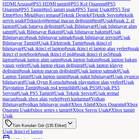
HDMI Arızası
#
PS5 HDMI tamiri
#
PS5 Kol Onarımı
#
PS5
Onarımı
#
PS5 Tamiri
#
ps5 tamiri uşak
#
PS5 Tamir Uşak
#
PS5 Test
Etme
#
Sıvı Metal
#
sıvı teması
#
Teknik Destek
#
Teknik Servis
#
teknik
servis uşak
#
Teknoloji
#
termal macun değişimi
#
test
#
Uşak
#
uşak 2. el
laptop
#
Uşak batarya değişimi
#
Uşak Bilgisayar
#
Uşak bilgisayar alım
satım
#
Uşak Bilgisayar Bakım
#
Uşak bilgisayar bakımı
#
Uşak
Bilgisayarcı
#
uşak bilgisayar satmak
#
uşak bilgisayar servisi
#
Uşak
Bilgisayar Tamiri
#
Uşak Elektronik Tamir
#
uşak ikinci el
bilgisayar
#
Uşak ikinci el laptop
#
usak ikinci el laptop alan yerler
#
uşak
ikinci el notebook
#
uşak ikinci el ps4
#
uşak ikinci el ps5
#
usak
laptop
#
uşak laptop alım satım
#
uşak laptop bakım
#
uşak laptop bakım
yapan yerler
#
Uşak laptop ekran değişimi
#
Uşak laptop klavye
değişimi
#
uşak laptop macun değişimi
#
Uşak laptop satmak
#
Uşak
Laptop Tamir
#
Uşak laptop tamiri
#
uşak nakit bilgisayar
#
Uşak oyuncu
bilgisayarı
#
Uşak Oyun Konsolu
#
uşak playstation alan yerler
#
Uşak
Playstation Tamiri
#
uşak ps4 temizliği
#
Uşak PS5
#
Uşak PS5
Servisi
#
Uşak PS5 Tamiri
#
Uşak Teknik Servis
#
Uşak termal
macun
#
uşak xbox alan yerler
#
veri kurtarma
#
Volkan
Bilgisayar
#
volkan bilgisayar uşak
#
Xbox Alım
#
Xbox Onarımı
#
Xbox
Onarımı Uşak
#
xbox series s tamiri
#
Xbox Servis Uşak
#
Xbox tamiri
Uşak
Tüm Konuları Gör (135 Etiket)
Uşak ikinci el laptop