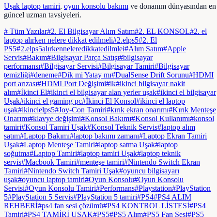
Uşak laptop tamiri
,
oyun konsolu bakımı
ve donanım dünyasından en
güncel uzman tavsiyeleri.
# Tüm Yazılar
#
2. El Bilgisayar Alım Satım
#
2. EL KONSOL
#
2. el
laptop alırken nelere dikkat edilmeli
#
2.elps5
#
2. El
PS5
#
2.elps5alırkenneleredikkatedilmlei
#
Alım Satım
#
Apple
Servis
#
Bakım
#
Bilgisayar Parça Satışı
#
bilgisayar
performansı
#
Bilgisayar Servisi
#
Bilgisayar Tamiri
#
Bilgisayar
temizliği
#
deneme
#
Dik mi Yatay mı
#
DualSense Drift Sorunu
#
HDMI
port arızası
#
HDMI Port Değişimi
#
ik
#
ikinci bilgisayar nakit
alım
#
İkinci El
#
ikinci el bilgisayar alan yerler uşak
#
ikinci el bilgisayar
Uşak
#
ikinci el gaming pc
#
İkinci El Konsol
#
ikinci el laptop
uşak
#
ikincielps5
#
Joy-Con Tamiri
#
kırık ekran onarımı
#
Kırık Menteşe
Onarımı
#
klavye değişimi
#
Konsol Bakımı
#
Konsol Kullanımı
#
konsol
tamiri
#
Konsol Tamiri Uşak
#
Konsol Teknik Servis
#
laptop alım
satım
#
Laptop Bakımı
#
laptop bakımı zamanı
#
Laptop Ekran Tamiri
Uşak
#
Laptop Menteşe Tamiri
#
laptop satma Uşak
#
laptop
soğutma
#
Laptop Tamiri
#
laptop tamiri Uşak
#
laptop teknik
servis
#
Macbook Tamiri
#
menteşe tamiri
#
Nintendo Switch Ekran
Tamiri
#
Nintendo Switch Tamiri Uşak
#
oyuncu bilgisayarı
uşak
#
oyuncu laptop tamiri
#
Oyun Konsolu
#
Oyun Konsolu
Servisi
#
Oyun Konsolu Tamiri
#
Performans
#
Playstation
#
PlayStation
5
#
PlayStation 5 Servis
#
PlayStation 5 tamiri
#
PS4
#
PS4 ALIM
REHBERİ
#
ps4 fan sesi çözümü
#
PS4 KONTROL LİSTESİ
#
PS4
Tamiri
#
PS4 TAMİRİ UŞAK
#
PS5
#
PS5 Alım
#
PS5 Fan Sesi
#
PS5