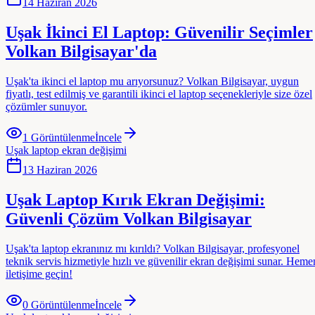
14 Haziran 2026
Uşak İkinci El Laptop: Güvenilir Seçimler
Volkan Bilgisayar'da
Uşak'ta ikinci el laptop mu arıyorsunuz? Volkan Bilgisayar, uygun
fiyatlı, test edilmiş ve garantili ikinci el laptop seçenekleriyle size özel
çözümler sunuyor.
1
Görüntülenme
İncele
Uşak laptop ekran değişimi
13 Haziran 2026
Uşak Laptop Kırık Ekran Değişimi:
Güvenli Çözüm Volkan Bilgisayar
Uşak'ta laptop ekranınız mı kırıldı? Volkan Bilgisayar, profesyonel
teknik servis hizmetiyle hızlı ve güvenilir ekran değişimi sunar. Heme
iletişime geçin!
0
Görüntülenme
İncele