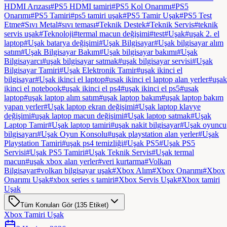
HDMI Arızası
#
PS5 HDMI tamiri
#
PS5 Kol Onarımı
#
PS5
Onarımı
#
PS5 Tamiri
#
ps5 tamiri uşak
#
PS5 Tamir Uşak
#
PS5 Test
Etme
#
Sıvı Metal
#
sıvı teması
#
Teknik Destek
#
Teknik Servis
#
teknik
servis uşak
#
Teknoloji
#
termal macun değişimi
#
test
#
Uşak
#
uşak 2. el
laptop
#
Uşak batarya değişimi
#
Uşak Bilgisayar
#
Uşak bilgisayar alım
satım
#
Uşak Bilgisayar Bakım
#
Uşak bilgisayar bakımı
#
Uşak
Bilgisayarcı
#
uşak bilgisayar satmak
#
uşak bilgisayar servisi
#
Uşak
Bilgisayar Tamiri
#
Uşak Elektronik Tamir
#
uşak ikinci el
bilgisayar
#
Uşak ikinci el laptop
#
usak ikinci el laptop alan yerler
#
uşak
ikinci el notebook
#
uşak ikinci el ps4
#
uşak ikinci el ps5
#
usak
laptop
#
uşak laptop alım satım
#
uşak laptop bakım
#
uşak laptop bakım
yapan yerler
#
Uşak laptop ekran değişimi
#
Uşak laptop klavye
değişimi
#
uşak laptop macun değişimi
#
Uşak laptop satmak
#
Uşak
Laptop Tamir
#
Uşak laptop tamiri
#
uşak nakit bilgisayar
#
Uşak oyuncu
bilgisayarı
#
Uşak Oyun Konsolu
#
uşak playstation alan yerler
#
Uşak
Playstation Tamiri
#
uşak ps4 temizliği
#
Uşak PS5
#
Uşak PS5
Servisi
#
Uşak PS5 Tamiri
#
Uşak Teknik Servis
#
Uşak termal
macun
#
uşak xbox alan yerler
#
veri kurtarma
#
Volkan
Bilgisayar
#
volkan bilgisayar uşak
#
Xbox Alım
#
Xbox Onarımı
#
Xbox
Onarımı Uşak
#
xbox series s tamiri
#
Xbox Servis Uşak
#
Xbox tamiri
Uşak
Tüm Konuları Gör (135 Etiket)
Xbox Tamiri Uşak