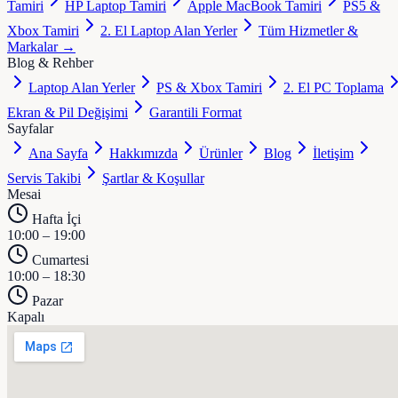
Tamiri
HP Laptop Tamiri
Apple MacBook Tamiri
PS5 &
Xbox Tamiri
2. El Laptop Alan Yerler
Tüm Hizmetler &
Markalar →
Blog & Rehber
Laptop Alan Yerler
PS & Xbox Tamiri
2. El PC Toplama
Ekran & Pil Değişimi
Garantili Format
Sayfalar
Ana Sayfa
Hakkımızda
Ürünler
Blog
İletişim
Servis Takibi
Şartlar & Koşullar
Mesai
Hafta İçi
10:00 – 19:00
Cumartesi
10:00 – 18:30
Pazar
Kapalı