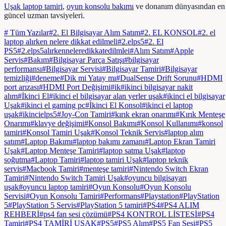
Uşak laptop tamiri
,
oyun konsolu bakımı
ve donanım dünyasından en
güncel uzman tavsiyeleri.
# Tüm Yazılar
#
2. El Bilgisayar Alım Satım
#
2. EL KONSOL
#
2. el
laptop alırken nelere dikkat edilmeli
#
2.elps5
#
2. El
PS5
#
2.elps5alırkenneleredikkatedilmlei
#
Alım Satım
#
Apple
Servis
#
Bakım
#
Bilgisayar Parça Satışı
#
bilgisayar
performansı
#
Bilgisayar Servisi
#
Bilgisayar Tamiri
#
Bilgisayar
temizliği
#
deneme
#
Dik mi Yatay mı
#
DualSense Drift Sorunu
#
HDMI
port arızası
#
HDMI Port Değişimi
#
ik
#
ikinci bilgisayar nakit
alım
#
İkinci El
#
ikinci el bilgisayar alan yerler uşak
#
ikinci el bilgisayar
Uşak
#
ikinci el gaming pc
#
İkinci El Konsol
#
ikinci el laptop
uşak
#
ikincielps5
#
Joy-Con Tamiri
#
kırık ekran onarımı
#
Kırık Menteşe
Onarımı
#
klavye değişimi
#
Konsol Bakımı
#
Konsol Kullanımı
#
konsol
tamiri
#
Konsol Tamiri Uşak
#
Konsol Teknik Servis
#
laptop alım
satım
#
Laptop Bakımı
#
laptop bakımı zamanı
#
Laptop Ekran Tamiri
Uşak
#
Laptop Menteşe Tamiri
#
laptop satma Uşak
#
laptop
soğutma
#
Laptop Tamiri
#
laptop tamiri Uşak
#
laptop teknik
servis
#
Macbook Tamiri
#
menteşe tamiri
#
Nintendo Switch Ekran
Tamiri
#
Nintendo Switch Tamiri Uşak
#
oyuncu bilgisayarı
uşak
#
oyuncu laptop tamiri
#
Oyun Konsolu
#
Oyun Konsolu
Servisi
#
Oyun Konsolu Tamiri
#
Performans
#
Playstation
#
PlayStation
5
#
PlayStation 5 Servis
#
PlayStation 5 tamiri
#
PS4
#
PS4 ALIM
REHBERİ
#
ps4 fan sesi çözümü
#
PS4 KONTROL LİSTESİ
#
PS4
Tamiri
#
PS4 TAMİRİ UŞAK
#
PS5
#
PS5 Alım
#
PS5 Fan Sesi
#
PS5