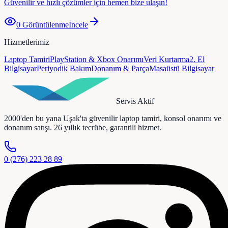
Güvenilir ve hızlı çözümler için hemen bize ulaşın!
0
Görüntülenme
İncele
Hizmetlerimiz
Laptop Tamiri
PlayStation & Xbox Onarımı
Veri Kurtarma
2. El
Bilgisayar
Periyodik Bakım
Donanım & Parça
Masaüstü Bilgisayar
Servis Aktif
2000'den bu yana Uşak'ta güvenilir laptop tamiri, konsol onarımı ve
donanım satışı. 26 yıllık tecrübe, garantili hizmet.
0 (276) 223 28 89