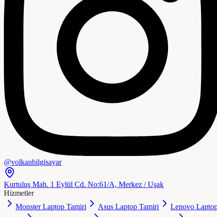
@volkanbilgisayar
Kurtuluş Mah. 1 Eylül Cd. No:61/A, Merkez / Uşak
Hizmetler
Monster Laptop Tamiri
Asus Laptop Tamiri
Lenovo Lapto