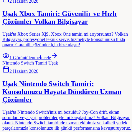
2 Haziran 2026
Uşak Xbox Tamiri: Güvenilir ve Hızlı
Çözümler Volkan Bilgisayar
Uşak'ta Xbox Series X|S, Xbox One tamiri mi arıyorsunuz? Volkan
Bilgisayar, profesyonel teknik servis hizmetiyle konsolunuzu hızla
onarır. Garantili çözümler için bize ulaşın!
1
Görüntülenme
İncele
Nintendo Switch Tamiri Uşak
2 Haziran 2026
Uşak Nintendo Switch Tamiri:
Konsolunuzu Hayata Döndüren Uzman
Çözümler
Uşak'ta Nintendo Switch'iniz mi bozuldu? Joy-Con drift, ekran
sorunları veya şarj problemleriyle mi karşılaştınız? Volkan Bilgisayar
olarak Nintendo Switch tamirinde uzman ekibimiz ve kaliteli yedek
parçalarımızla konsolunuzu ilk günkü performansına kavuşturuyoruz.