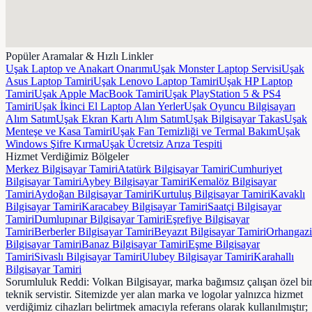
Popüler Aramalar & Hızlı Linkler
Uşak Laptop ve Anakart Onarımı
Uşak Monster Laptop Servisi
Uşak
Asus Laptop Tamiri
Uşak Lenovo Laptop Tamiri
Uşak HP Laptop
Tamiri
Uşak Apple MacBook Tamiri
Uşak PlayStation 5 & PS4
Tamiri
Uşak İkinci El Laptop Alan Yerler
Uşak Oyuncu Bilgisayarı
Alım Satım
Uşak Ekran Kartı Alım Satım
Uşak Bilgisayar Takas
Uşak
Menteşe ve Kasa Tamiri
Uşak Fan Temizliği ve Termal Bakım
Uşak
Windows Şifre Kırma
Uşak Ücretsiz Arıza Tespiti
Hizmet Verdiğimiz Bölgeler
Merkez
Bilgisayar Tamiri
Atatürk
Bilgisayar Tamiri
Cumhuriyet
Bilgisayar Tamiri
Aybey
Bilgisayar Tamiri
Kemalöz
Bilgisayar
Tamiri
Aydoğan
Bilgisayar Tamiri
Kurtuluş
Bilgisayar Tamiri
Kavaklı
Bilgisayar Tamiri
Karacabey
Bilgisayar Tamiri
Saatçi
Bilgisayar
Tamiri
Dumlupınar
Bilgisayar Tamiri
Eşrefiye
Bilgisayar
Tamiri
Berberler
Bilgisayar Tamiri
Beyazıt
Bilgisayar Tamiri
Orhangazi
Bilgisayar Tamiri
Banaz
Bilgisayar Tamiri
Eşme
Bilgisayar
Tamiri
Sivaslı
Bilgisayar Tamiri
Ulubey
Bilgisayar Tamiri
Karahallı
Bilgisayar Tamiri
Sorumluluk Reddi:
Volkan Bilgisayar, marka bağımsız çalışan özel bi
teknik servistir. Sitemizde yer alan marka ve logolar yalnızca hizmet
verdiğimiz cihazları belirtmek amacıyla referans olarak kullanılmıştır;